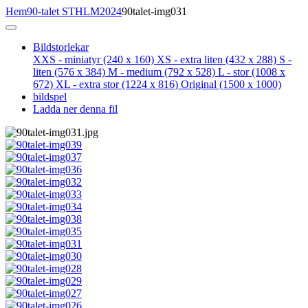
Hem
90-talet STHLM
2024
90talet-img031
Bildstorlekar
XXS - miniatyr
(240 x 160)
XS - extra liten
(432 x 288)
S -
liten
(576 x 384)
M - medium
(792 x 528)
L - stor
(1008 x
672)
XL - extra stor
(1224 x 816)
Original
(1500 x 1000)
bildspel
Ladda ner denna fil