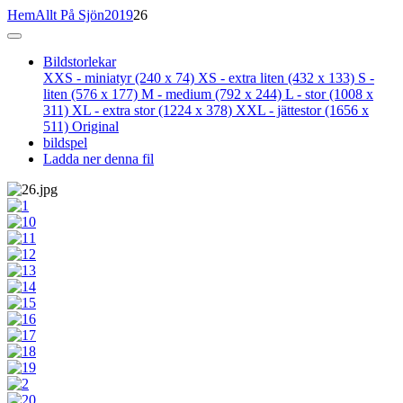
Hem
Allt På Sjön
2019
26
Bildstorlekar
XXS - miniatyr
(240 x 74)
XS - extra liten
(432 x 133)
S -
liten
(576 x 177)
M - medium
(792 x 244)
L - stor
(1008 x
311)
XL - extra stor
(1224 x 378)
XXL - jättestor
(1656 x
511)
Original
bildspel
Ladda ner denna fil