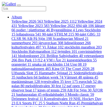
Album
Yellowline 2026
563
Yellowline 2025
1112
Yellowline 2024
431
Yellowline 2023
583
Yellowline 2022
694
tält
106
läktare
66
podier / plattformar
46
Byggställning
4
Lego Stockholm
15
lollapalooza
541
90-talet STHLM
215
90-talet GBG
33
CLSR
96
Allt På Sjön
198
Scandinavian Mixed
21
summerburst
293
järvaveckan
308
lidingöloppet
266
kulturfestivalen
497
Vi Älskar
102
stockholm marathon
203
Stockholm Halvmarathon
112
tjejmilen
101
convinistafetten
141
blodomloppet
231
Bröllop Saltsjobaden
40
veterandagen
266
Bro Park
13
f12
4
VM i Åre
21
kungsträdgarden
55
orangeriet
11
smaka på stockholm
134
Ung 08
19
nationaldagsgaloppen
465
King Of The Court 2026
28
Ulfsunda Slott
35
Hammarby Sjöstad
21
Södertäljefestivalen
35
junibacken
64
fashion week
74
Vårruset
48
spånga
45
maskinmässan
128
tyresövallen
35
love
175
euroclub
52
dn-
galan
80
melodifestivalen
30
fest
12
paf open
17
energy
observer boat
17
kings of tennis
259
Allt För Sjön
30
ÅFOR
21
bauhausgalan
45
eriksdalsbadet
3
Mondo classic
59
Drömmen festival
11
Koreafestivalen
19
NHL Hockey Day
23
EA Sports FC 25
5
Stadium Night Run
45
Premiärhalvan