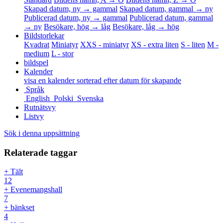
Skapad datum, ny → gammal
Skapad datum, gammal → ny
Publicerad datum, ny → gammal
Publicerad datum, gammal
→ ny
Besökare, hög → låg
Besökare, låg → hög
Bildstorlekar
Kvadrat
Miniatyr
XXS - miniatyr
XS - extra liten
S - liten
M -
medium
L - stor
bildspel
Kalender
visa en kalender sorterad efter datum för skapande
Språk
English
Polski
Svenska
Rutnätsvy
Listvy
Sök i denna uppsättning
Relaterade taggar
+ Tält
12
+ Evenemangshall
7
+ bänkset
4