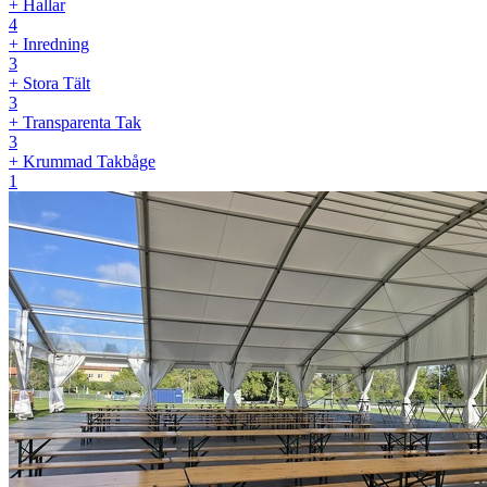
+ Hallar
4
+ Inredning
3
+ Stora Tält
3
+ Transparenta Tak
3
+ Krummad Takbåge
1