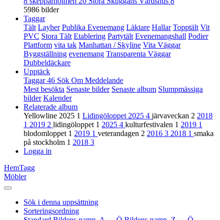
8
skepparholmen
20
Stora Skuggans Värdshus
8
5986 bilder
Taggar
Tält
Layher
Publika Evenemang
Läktare
Hallar
Topptält
Vit
PVC
Stora Tält
Etablering
Partytält
Evenemangshall
Podier
Plattform
vita tak
Manhattan / Skyline
Vita Väggar
Byggställning
evenemang
Transparenta Väggar
Dubbeldäckare
Upptäck
Taggar
46
Sök
Om
Meddelande
Mest besökta
Senaste bilder
Senaste album
Slumpmässiga
bilder
Kalender
Relaterade album
Yellowline 2025
1
Lidingöloppet 2025
4
järvaveckan
2
2018
1
2019
2
lidingöloppet
1
2025
4
kulturfestivalen
1
2019
1
blodomloppet
1
2019
1
veterandagen
2
2016
3
2018
1
smaka
på stockholm
1
2018
3
Logga in
Hem
Tagg
Möbler
Sök i denna uppsättning
Sorteringsordning
Standard
Bildens namn, A → Ö
Bildens namn, Z → Ö