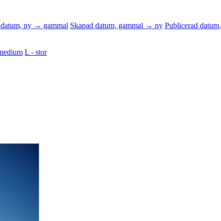
 datum, ny → gammal
Skapad datum, gammal → ny
Publicerad datu
medium
L - stor