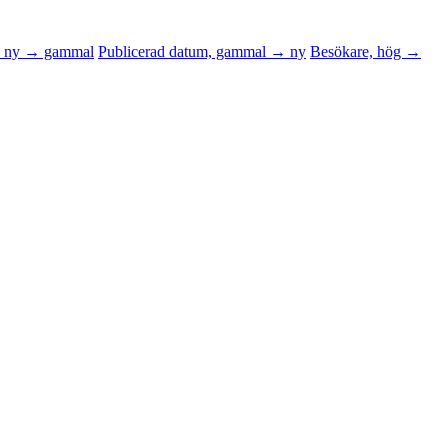
m, ny → gammal
Publicerad datum, gammal → ny
Besökare, hög →