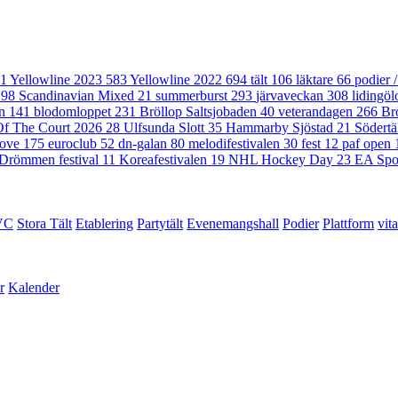
1
Yellowline 2023
583
Yellowline 2022
694
tält
106
läktare
66
podier 
198
Scandinavian Mixed
21
summerburst
293
järvaveckan
308
lidingö
en
141
blodomloppet
231
Bröllop Saltsjobaden
40
veterandagen
266
Br
Of The Court 2026
28
Ulfsunda Slott
35
Hammarby Sjöstad
21
Södertä
love
175
euroclub
52
dn-galan
80
melodifestivalen
30
fest
12
paf open
Drömmen festival
11
Koreafestivalen
19
NHL Hockey Day
23
EA Spo
VC
Stora Tält
Etablering
Partytält
Evenemangshall
Podier
Plattform
vita
r
Kalender