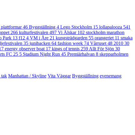
/ plattformar
46
Byggställning
4
Lego Stockholm
15
lollapalooza
541
loppet
266
kulturfestivalen
497
Vi Älskar
102
stockholm marathon
o Park
13
f12
4
VM i Åre
21
kungsträdgarden
55
orangeriet
11
smaka
ljefestivalen
35
junibacken
64
fashion week
74
Vårruset
48
2010
30
17
energy observer boat
17
kings of tennis
259
Allt För Sjön
30
rts FC 25
5
Stadium Night Run
45
Premiärhalvan
8
skepparholmen
 tak
Manhattan / Skyline
Vita Väggar
Byggställning
evenemang