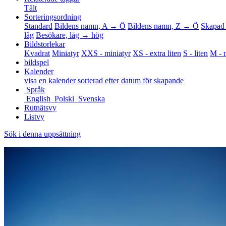
Tält
Sorteringsordning
Standard
Bildens namn, A → Ö
Bildens namn, Z → Ö
Skapad
låg
Besökare, låg → hög
Bildstorlekar
Kvadrat
Miniatyr
XXS - miniatyr
XS - extra liten
S - liten
M - 
bildspel
Kalender
visa en kalender sorterad efter datum för skapande
Språk
English
Polski
Svenska
Rutnätsvy
Listvy
Sök i denna uppsättning