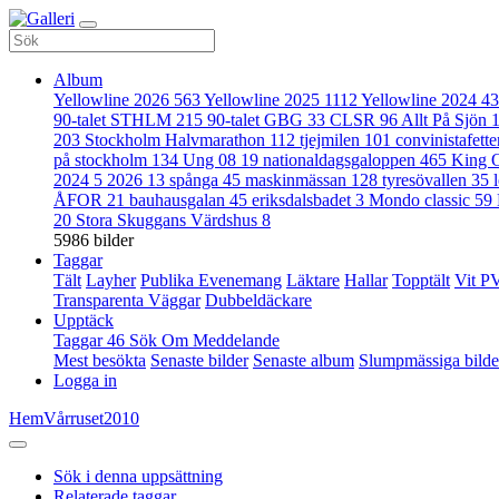
Album
Yellowline 2026
563
Yellowline 2025
1112
Yellowline 2024
43
90-talet STHLM
215
90-talet GBG
33
CLSR
96
Allt På Sjön
203
Stockholm Halvmarathon
112
tjejmilen
101
convinistafett
på stockholm
134
Ung 08
19
nationaldagsgaloppen
465
King 
2024
5
2026
13
spånga
45
maskinmässan
128
tyresövallen
35
ÅFOR
21
bauhausgalan
45
eriksdalsbadet
3
Mondo classic
59
20
Stora Skuggans Värdshus
8
5986 bilder
Taggar
Tält
Layher
Publika Evenemang
Läktare
Hallar
Topptält
Vit P
Transparenta Väggar
Dubbeldäckare
Upptäck
Taggar
46
Sök
Om
Meddelande
Mest besökta
Senaste bilder
Senaste album
Slumpmässiga bilde
Logga in
Hem
Vårruset
2010
Sök i denna uppsättning
Relaterade taggar